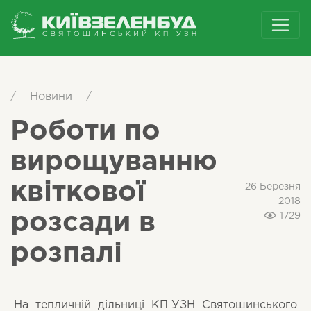
/
Новини
/
Роботи по
вирощуванню
квіткової
26 Березня
2018
розсади в
1729
розпалі
На тепличній дільниці КП УЗН Святошинського