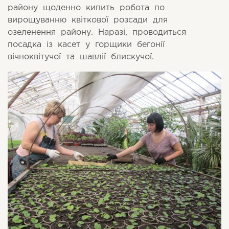
району щоденно кипить робота по
вирощуванню квіткової розсади для
озеленення району. Наразі, проводиться
посадка із касет у горщики бегонії
вічноквітучої та шавлії блискучої.