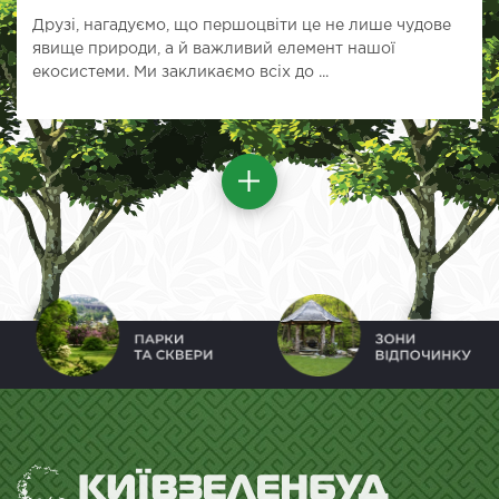
Друзі, нагадуємо, що першоцвіти це не лише чудове
явище природи, а й важливий елемент нашої
екосистеми. Ми закликаємо всіх до ...