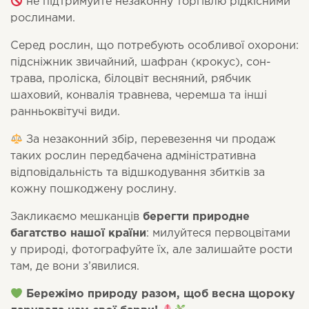
не підтримуйте незаконну торгівлю рідкісними
рослинами.
Серед рослин, що потребують особливої охорони:
підсніжник звичайний, шафран (крокус), сон-
трава, проліска, білоцвіт весняний, рябчик
шаховий, конвалія травнева, черемша та інші
ранньоквітучі види.
За незаконний збір, перевезення чи продаж
таких рослин передбачена адміністративна
відповідальність та відшкодування збитків за
кожну пошкоджену рослину.
Закликаємо мешканців
берегти природне
багатство нашої країни
: милуйтеся первоцвітами
у природі, фотографуйте їх, але залишайте рости
там, де вони з’явилися.
Бережімо природу разом, щоб весна щороку