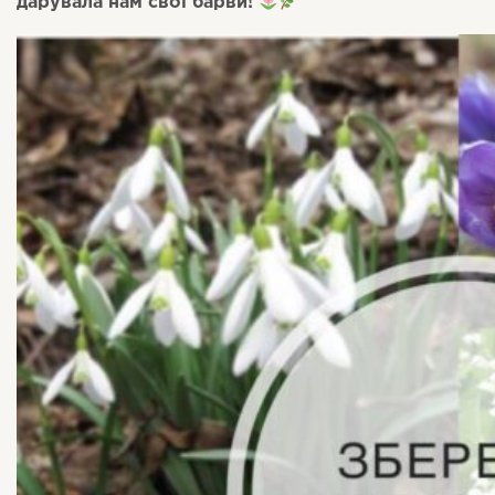
дарувала нам свої барви!